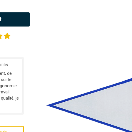
t
milie
nt, de
sur le
ergonomie
ravail
qualité, je