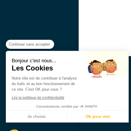
Continuer sans accepter
Bonjour c'est nous...
Les Cookies
Notre rôle est de contribuer à l'analyse
du trafic et au bon fonctionnement de
ce site. C'est OK pour vous ?
Lire la politique de confidentialité
Consentements certifiés par
Je choisis
Ok pour moi
Plateforme de Gestion du Consentement : Personnalisez vos Options
Axeptio consent
Notre plateforme vous permet d'adapter et de gérer vos paramètres de confidentialité, en ga