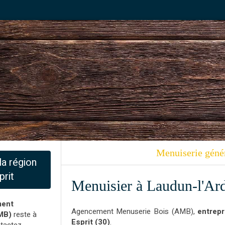
Menuiserie géné
la région
prit
Menuisier à Laudun-l'Ar
ent
Agencement Menuserie Bois (AMB),
entrepr
MB)
reste à
Esprit (30)
.