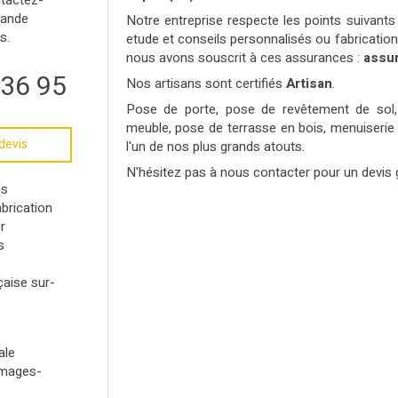
ntactez-
mande
Notre entreprise respecte les points suivants :
s.
etude et conseils personnalisés ou fabricatio
nous avons souscrit à ces assurances :
assu
 36 95
Nos artisans sont certifiés
Artisan
.
Pose de porte, pose de revêtement de sol, i
meuble, pose de terrasse en bois, menuiserie i
devis
l'un de nos plus grands atouts.
N'hésitez pas à nous contacter pour un devis g
fs
brication
r
s
çaise sur-
ale
mages-