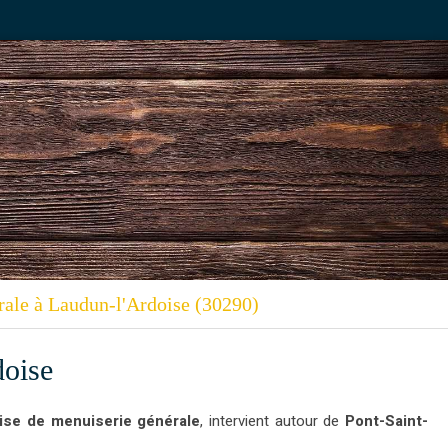
rale à Laudun-l'Ardoise (30290)
doise
ise de menuiserie générale
, intervient autour de
Pont-Saint-