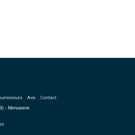
ournisseurs
Avis
Contact
) - Menuiserie
es
la manière dont vos informations sont manipulées.