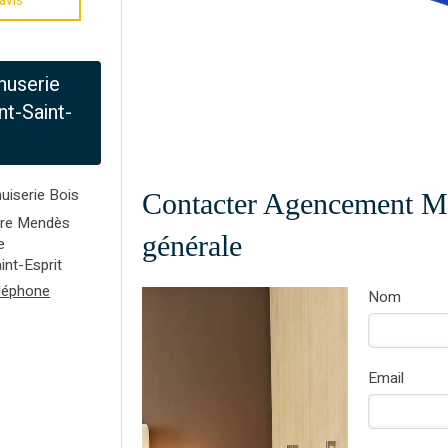
avis
userie
t-Saint-
iserie Bois
Contacter Agencement M
rre Mendès
générale
e
int-Esprit
éléphone
Nom
Email