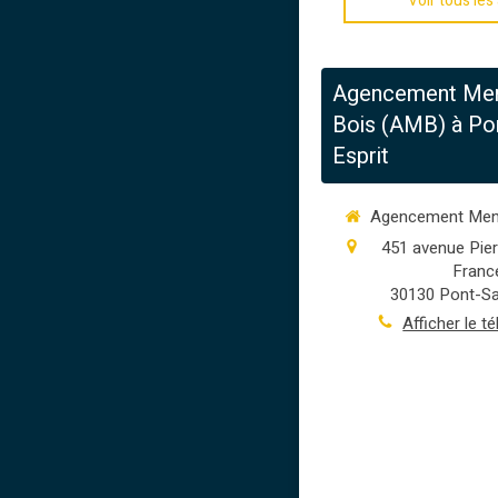
Voir tous les 
Agencement Men
Bois (AMB) à Pon
Esprit
Agencement Menu
451 avenue Pie
Franc
30130
Pont-Sa
Afficher le t